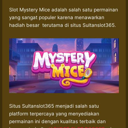
h
a
e
e
k
i
h
a
c
s
l
y
n
a
Slot Mystery Mice adalah salah satu permainan
t
e
s
e
p
e
r
yang sangat populer karena menawarkan
s
b
e
g
e
e
hadiah besar terutama di situs Sultanslot365.
A
o
n
r
p
o
g
a
p
k
e
m
r
Situs Sultanslot365 menjadi salah satu
platform terpercaya yang menyediakan
permainan ini dengan kualitas terbaik dan