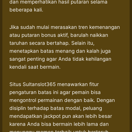
dan memperhatikan hasil putaran selama
beberapa kali.
Jika sudah mulai merasakan tren kemenangan
atau putaran bonus aktif, barulah naikkan
taruhan secara bertahap. Selain itu,
menetapkan batas menang dan kalah juga
sangat penting agar Anda tidak kehilangan
kendali saat bermain.
Situs Sultanslot365 menawarkan fitur
pengaturan batas ini agar pemain bisa
mengontrol permainan dengan baik. Dengan
disiplin terhadap batas modal, peluang
mendapatkan jackpot pun akan lebih besar
karena Anda bisa bermain lebih lama dan