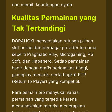
dan meraih keuntungan nyata.
Kualitas Permainan yang
Tak Tertandingi
DORAHOKI menyediakan ratusan pilihan
slot online dari berbagai provider ternama
seperti Pragmatic Play, Microgaming, PG
Soft, dan Habanero. Setiap permainan
hadir dengan grafis berkualitas tinggi,
gameplay menarik, serta tingkat RTP
(Return to Player) yang kompetitif.
Para pemain pro menyukai variasi
permainan yang tersedia karena
memungkinkan mereka menerapkan