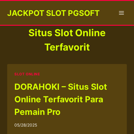
Skip
JACKPOT SLOT PGSOFT
to
content
Situs Slot Online
Terfavorit
SLOT ONLINE
DORAHOKI – Situs Slot
Online Terfavorit Para
Pemain Pro
05/28/2025