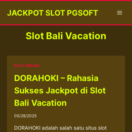
Skip
JACKPOT SLOT PGSOFT
to
content
Slot Bali Vacation
SLOT ONLINE
DORAHOKI – Rahasia
Sukses Jackpot di Slot
Bali Vacation
05/28/2025
DORAHOKI adalah salah satu situs slot