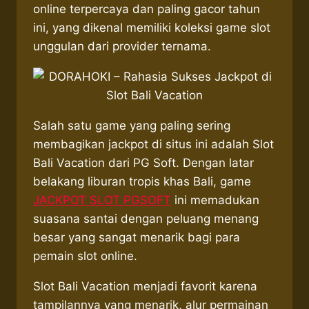
online terpercaya dan paling gacor tahun
ini, yang dikenal memiliki koleksi game slot
unggulan dari provider ternama.
Salah satu game yang paling sering
membagikan jackpot di situs ini adalah Slot
Bali Vacation dari PG Soft. Dengan latar
belakang liburan tropis khas Bali, game
JACKPOT SLOT PGSOFT
ini memadukan
suasana santai dengan peluang menang
besar yang sangat menarik bagi para
pemain slot online.
Slot Bali Vacation menjadi favorit karena
tampilannya yang menarik, alur permainan