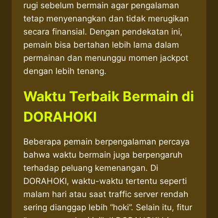
rugi sebelum bermain agar pengalaman
tetap menyenangkan dan tidak merugikan
secara finansial. Dengan pendekatan ini,
pemain bisa bertahan lebih lama dalam
permainan dan menunggu momen jackpot
dengan lebih tenang.
Waktu Terbaik Bermain di
DORAHOKI
Beberapa pemain berpengalaman percaya
bahwa waktu bermain juga berpengaruh
terhadap peluang kemenangan. Di
DORAHOKI, waktu-waktu tertentu seperti
malam hari atau saat traffic server rendah
sering dianggap lebih “hoki”. Selain itu, fitur