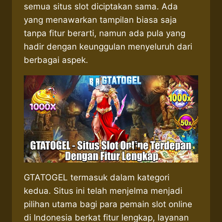
semua situs slot diciptakan sama. Ada
yang menawarkan tampilan biasa saja
tanpa fitur berarti, namun ada pula yang
hadir dengan keunggulan menyeluruh dari
berbagai aspek.
GTATOGEL termasuk dalam kategori
kedua. Situs ini telah menjelma menjadi
pilihan utama bagi para pemain slot online
di Indonesia berkat fitur lengkap, layanan