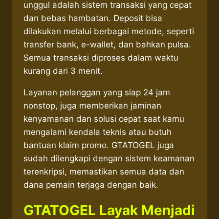
unggul adalah sistem transaksi yang cepat
dan bebas hambatan. Deposit bisa
dilakukan melalui berbagai metode, seperti
transfer bank, e-wallet, dan bahkan pulsa.
Semua transaksi diproses dalam waktu
kurang dari 3 menit.
Layanan pelanggan yang siap 24 jam
nonstop, juga memberikan jaminan
kenyamanan dan solusi cepat saat kamu
mengalami kendala teknis atau butuh
bantuan klaim promo. GTATOGEL juga
sudah dilengkapi dengan sistem keamanan
terenkripsi, memastikan semua data dan
dana pemain terjaga dengan baik.
GTATOGEL Layak Menjadi