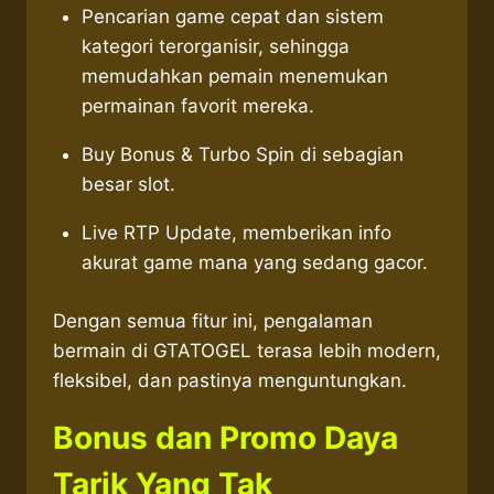
Pencarian game cepat dan sistem
kategori terorganisir, sehingga
memudahkan pemain menemukan
permainan favorit mereka.
Buy Bonus & Turbo Spin di sebagian
besar slot.
Live RTP Update, memberikan info
akurat game mana yang sedang gacor.
Dengan semua fitur ini, pengalaman
bermain di GTATOGEL terasa lebih modern,
fleksibel, dan pastinya menguntungkan.
Bonus dan Promo Daya
Tarik Yang Tak