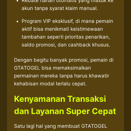
Rebate harian otomatis yang masuk ke
akun tanpa syarat klaim manual.
Program VIP eksklusif, di mana pemain
aktif bisa menikmati keistimewaan
tambahan seperti prioritas penarikan,
saldo promosi, dan cashback khusus.
Dengan begitu banyak promosi, pemain di
GTATOGEL bisa memaksimalkan
permainan mereka tanpa harus khawatir
kehabisan modal terlalu cepat.
Kenyamanan Transaksi
dan Layanan Super Cepat
Satu lagi hal yang membuat GTATOGEL