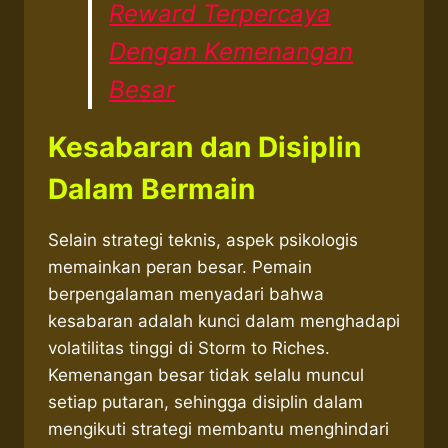
Reward Terpercaya
Dengan Kemenangan
Besar
Kesabaran dan Disiplin
Dalam Bermain
Selain strategi teknis, aspek psikologis
memainkan peran besar. Pemain
berpengalaman menyadari bahwa
kesabaran adalah kunci dalam menghadapi
volatilitas tinggi di Storm to Riches.
Kemenangan besar tidak selalu muncul
setiap putaran, sehingga disiplin dalam
mengikuti strategi membantu menghindari