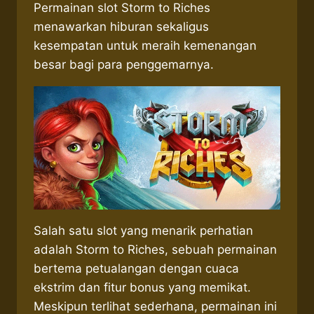
Permainan slot Storm to Riches
menawarkan hiburan sekaligus
kesempatan untuk meraih kemenangan
besar bagi para penggemarnya.
Salah satu slot yang menarik perhatian
adalah Storm to Riches, sebuah permainan
bertema petualangan dengan cuaca
ekstrim dan fitur bonus yang memikat.
Meskipun terlihat sederhana, permainan ini