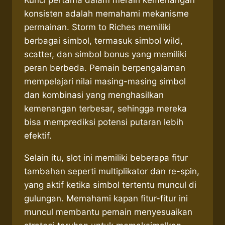
Kunci pertama dalam meraih kemenangan
konsisten adalah memahami mekanisme
permainan. Storm to Riches memiliki
berbagai simbol, termasuk simbol wild,
scatter, dan simbol bonus yang memiliki
peran berbeda. Pemain berpengalaman
mempelajari nilai masing-masing simbol
dan kombinasi yang menghasilkan
kemenangan terbesar, sehingga mereka
bisa memprediksi potensi putaran lebih
efektif.
Selain itu, slot ini memiliki beberapa fitur
tambahan seperti multiplikator dan re-spin,
yang aktif ketika simbol tertentu muncul di
gulungan. Memahami kapan fitur-fitur ini
muncul membantu pemain menyesuaikan