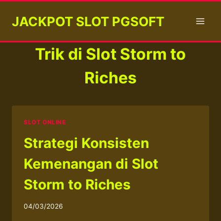
Skip
JACKPOT SLOT PGSOFT
to
content
Trik di Slot Storm to
Riches
SLOT ONLINE
Strategi Konsisten
Kemenangan di Slot
Storm to Riches
04/03/2026