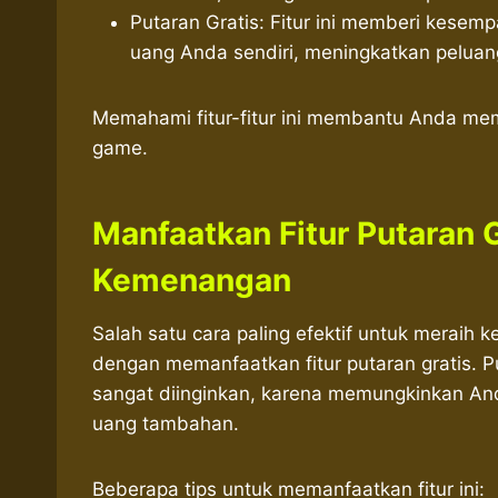
Putaran Gratis: Fitur ini memberi kese
uang Anda sendiri, meningkatkan pelua
Memahami fitur-fitur ini membantu Anda m
game.
Manfaatkan Fitur Putaran 
Kemenangan
Salah satu cara paling efektif untuk meraih 
dengan memanfaatkan fitur putaran gratis. Pu
sangat diinginkan, karena memungkinkan A
uang tambahan.
Beberapa tips untuk memanfaatkan fitur ini: