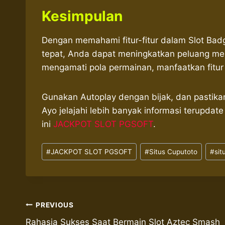
Kesimpulan
Dengan memahami fitur-fitur dalam Slot Bad
tepat, Anda dapat meningkatkan peluang me
mengamati pola permainan, manfaatkan fitur 
Gunakan Autoplay dengan bijak, dan pastika
Ayo jelajahi lebih banyak informasi terupdate
ini
JACKPOT SLOT PGSOFT
.
Post
#
JACKPOT SLOT PGSOFT
#
Situs Cuputoto
#
sit
Tags:
Post
PREVIOUS
Rahasia Sukses Saat Bermain Slot Aztec Smash