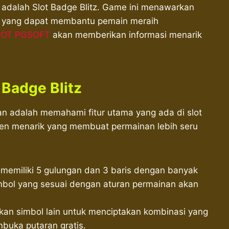
 adalah Slot Badge Blitz. Game ini menawarkan
us yang dapat membantu pemain meraih
LOT PGSOFT
akan memberikan informasi menarik
 Badge Blitz
 adalah memahami fitur utama yang ada di slot
emen menarik yang membuat permainan lebih seru
memiliki 5 gulungan dan 3 baris dengan banyak
mbol yang sesuai dengan aturan permainan akan
kan simbol lain untuk menciptakan kombinasi yang
buka putaran gratis.