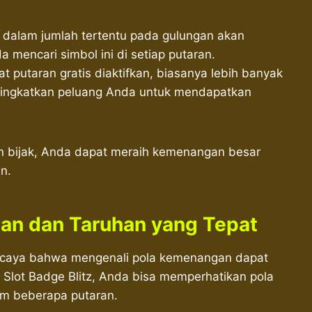
l dalam jumlah tertentu pada gulungan akan
a mencari simbol ini di setiap putaran.
t putaran gratis diaktifkan, biasanya lebih banyak
ningkatkan peluang Anda untuk mendapatkan
n bijak, Anda dapat meraih kemenangan besar
n.
an dan Taruhan yang Tepat
ercaya bahwa mengenali pola kemenangan dapat
Slot Badge Blitz, Anda bisa memperhatikan pola
am beberapa putaran.