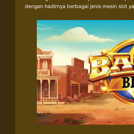
t
e
s
e
p
e
r
dengan hadirnya berbagai jenis mesin slot
s
b
e
g
e
e
A
o
n
r
p
o
g
a
p
k
e
m
r