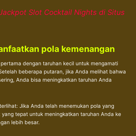
ckpot Slot Cocktail Nights di Situs
anfaatkan pola kemenangan
n pertama dengan taruhan kecil untuk mengamati
etelah beberapa putaran, jika Anda melihat bahwa
ering, Anda bisa meningkatkan taruhan Anda
erlihat: Jika Anda telah menemukan pola yang
 yang tepat untuk meningkatkan taruhan Anda ke
an lebih besar.