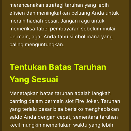
merencanakan strategi taruhan yang lebih
efisien dan meningkatkan peluang Anda untuk
meraih hadiah besar. Jangan ragu untuk
memeriksa tabel pembayaran sebelum mulai
bermain, agar Anda tahu simbol mana yang
paling menguntungkan.
Tentukan Batas Taruhan
Yang Sesuai
Menetapkan batas taruhan adalah langkah
penting dalam bermain slot Fire Joker. Taruhan
yang terlalu besar bisa berisiko menghabiskan
saldo Anda dengan cepat, sementara taruhan
kecil mungkin memerlukan waktu yang lebih