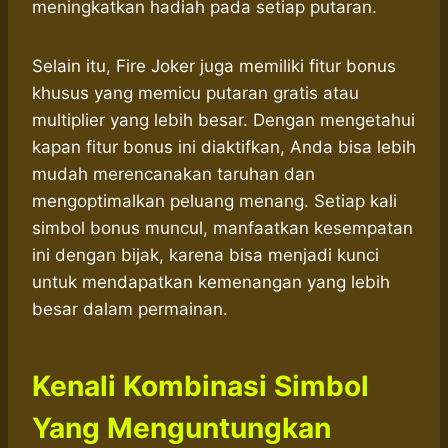
meningkatkan hadiah pada setiap putaran.
Selain itu, Fire Joker juga memiliki fitur bonus
khusus yang memicu putaran gratis atau
multiplier yang lebih besar. Dengan mengetahui
kapan fitur bonus ini diaktifkan, Anda bisa lebih
mudah merencanakan taruhan dan
mengoptimalkan peluang menang. Setiap kali
simbol bonus muncul, manfaatkan kesempatan
ini dengan bijak, karena bisa menjadi kunci
untuk mendapatkan kemenangan yang lebih
besar dalam permainan.
Kenali Kombinasi Simbol
Yang Menguntungkan