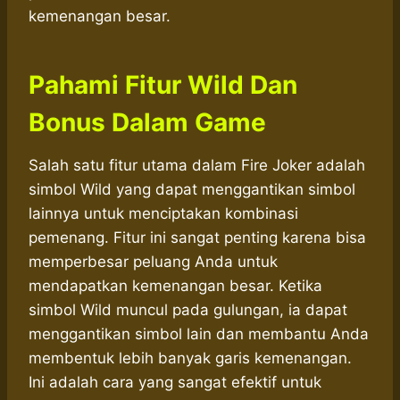
kemenangan besar.
Pahami Fitur Wild Dan
Bonus Dalam Game
Salah satu fitur utama dalam Fire Joker adalah
simbol Wild yang dapat menggantikan simbol
lainnya untuk menciptakan kombinasi
pemenang. Fitur ini sangat penting karena bisa
memperbesar peluang Anda untuk
mendapatkan kemenangan besar. Ketika
simbol Wild muncul pada gulungan, ia dapat
menggantikan simbol lain dan membantu Anda
membentuk lebih banyak garis kemenangan.
Ini adalah cara yang sangat efektif untuk