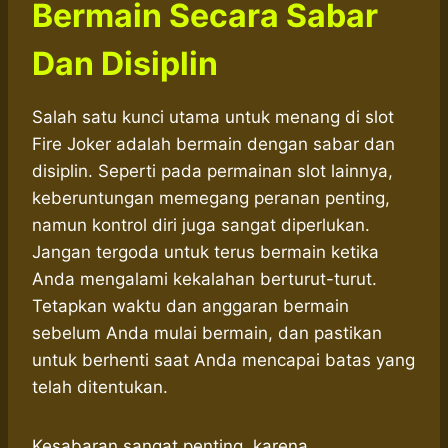
Bermain Secara Sabar
Dan Disiplin
Salah satu kunci utama untuk menang di slot
Fire Joker adalah bermain dengan sabar dan
disiplin. Seperti pada permainan slot lainnya,
keberuntungan memegang peranan penting,
namun kontrol diri juga sangat diperlukan.
Jangan tergoda untuk terus bermain ketika
Anda mengalami kekalahan berturut-turut.
Tetapkan waktu dan anggaran bermain
sebelum Anda mulai bermain, dan pastikan
untuk berhenti saat Anda mencapai batas yang
telah ditentukan.
Kesabaran sangat penting, karena